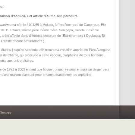
tion
maison d’accueil. Cet article résume son parcours
waniwa est née le 21/11/68 à Mokolo, à l’extrême nord du Cameroun. Elle
ée de 11 enfants, même père même mère. Son papa, directeur d’école
, a été affecté dans différents secteurs de l’Extrème-nord ( Doukoula, Sir,
il réside encore actuellement ).
 études jusqu’en seconde, elle trouve sa vocation auprès du Père Atangana
r de Charité, qui s’occupe à cette époque, d’orphelins de tous horizons,
etits aux universitaires.
te de 1992 à 2003 en tant que laïque consacrée pour ensuite se diriger vers
re d’une maison d’accueil pour enfants abandonnés ou orphelins.
 Themes