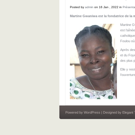
Posted by
admin
on 16 Jan , 2022 in
Présenta
Martine Gwaniwa est la fondatrice de la 
Martine G
est l’aîn
catholique
Foulou où 
Après des
et du Foye
des plus p
Elle y res
l’ouvertu
Powered by
WordPress
| Designed by
Elegant